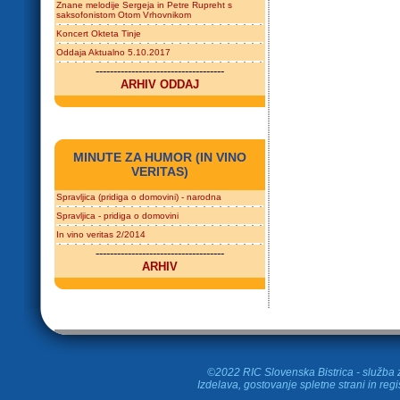
Znane melodije Sergeja in Petre Rupreht s
saksofonistom Otom Vrhovnikom
Koncert Okteta Tinje
Oddaja Aktualno 5.10.2017
------------------------------------
ARHIV ODDAJ
MINUTE ZA HUMOR (IN VINO
VERITAS)
Spravljica (pridiga o domovini) - narodna
Spravljica - pridiga o domovini
In vino veritas 2/2014
------------------------------------
ARHIV
©2022 RIC Slovenska Bistrica - služba z
Izdelava, gostovanje spletne strani in
regi