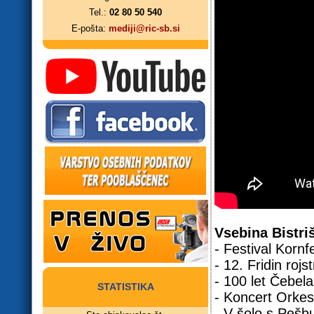
Tel.:
02 80 50 540
E-pošta:
mediji@ric-sb.si
Vsebina Bistri
- Festival Kornf
- 12. Fridin rojs
- 100 let Čebel
STATISTIKA
- Koncert Orkest
- V šolo s Peš