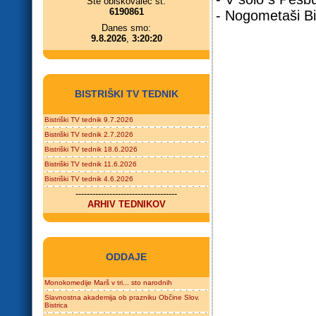
Ste obiskovalec št.
6190861
- Nogometaši Bi
Danes smo:
9.8.2026
,
3:20:20
BISTRIŠKI TV TEDNIK
Bistriški TV tednik 9.7.2026
Bistriški TV tednik 2.7.2026
Bistriški TV tednik 18.6.2026
Bistriški TV tednik 11.6.2026
Bistriški TV tednik 4.6.2026
------------------------------------
ARHIV TEDNIKOV
ODDAJE
Monokomedije Marš v tri... sto narodnih
Slavnostna akademija ob prazniku Občine Slov.
Bistrica