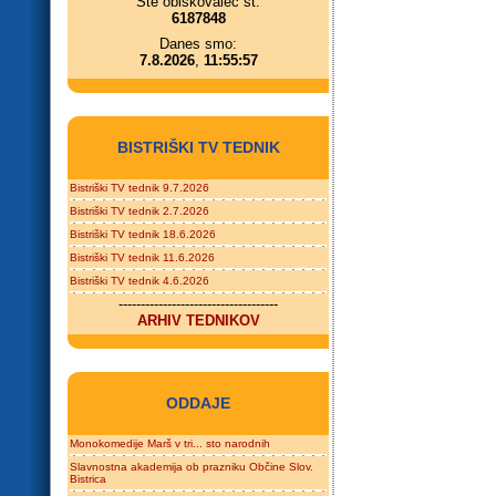
Ste obiskovalec št.
6187848
Danes smo:
7.8.2026
,
11:55:57
BISTRIŠKI TV TEDNIK
Bistriški TV tednik 9.7.2026
Bistriški TV tednik 2.7.2026
Bistriški TV tednik 18.6.2026
Bistriški TV tednik 11.6.2026
Bistriški TV tednik 4.6.2026
------------------------------------
ARHIV TEDNIKOV
ODDAJE
Monokomedije Marš v tri... sto narodnih
Slavnostna akademija ob prazniku Občine Slov.
Bistrica