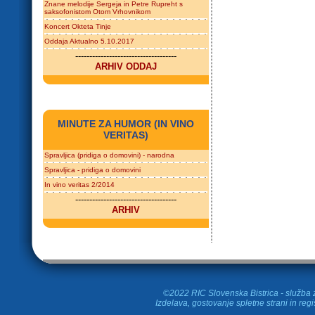
Znane melodije Sergeja in Petre Rupreht s
saksofonistom Otom Vrhovnikom
Koncert Okteta Tinje
Oddaja Aktualno 5.10.2017
------------------------------------
ARHIV ODDAJ
MINUTE ZA HUMOR (IN VINO
VERITAS)
Spravljica (pridiga o domovini) - narodna
Spravljica - pridiga o domovini
In vino veritas 2/2014
------------------------------------
ARHIV
©2022 RIC Slovenska Bistrica - služba z
Izdelava, gostovanje spletne strani in
regi