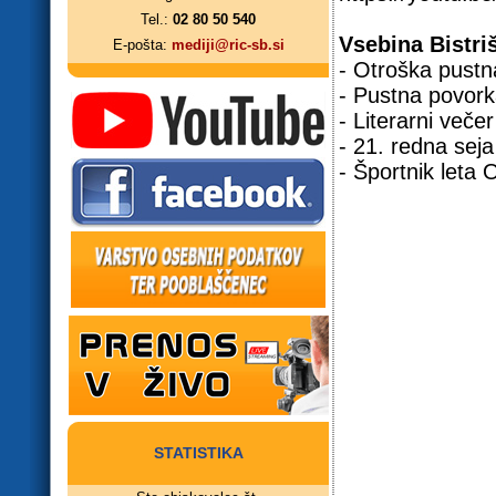
Tel.:
02 80 50 540
Vsebina Bistri
E-pošta:
mediji@ric-sb.si
- Otroška pustn
- Pustna povorka
- Literarni veče
- 21. redna sej
- Športnik leta
STATISTIKA