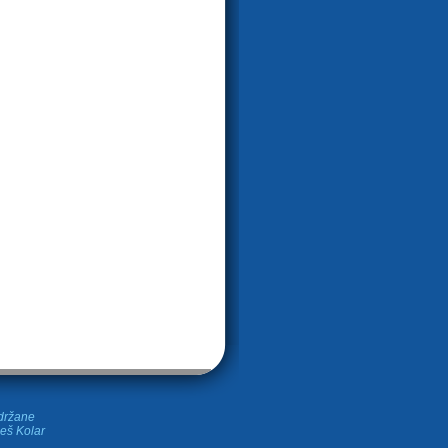
idržane
leš Kolar