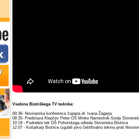
Vsebina Bistriškega TV tednika:
00:36- Novinarska konferenca župana dr. Ivana Žagarja
08:35- Predstava Klepčev Peter OŠ Minke Namestnik-Sonje Slovenska
10:19 - Podnebni tek OŠ Pohorskega odreda Slovenska Bistrica
12:07 - Košarkarji Bistrice izgubili prvo četrtfinalno tekmo proti Nov