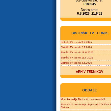
Ste obiskovalec št.
6186945
Danes smo:
6.8.2026
,
21:6:31
BISTRIŠKI TV TEDNIK
Bistriški TV tednik 9.7.2026
Bistriški TV tednik 2.7.2026
Bistriški TV tednik 18.6.2026
Bistriški TV tednik 11.6.2026
Bistriški TV tednik 4.6.2026
------------------------------------
ARHIV TEDNIKOV
ODDAJE
Monokomedije Marš v tri... sto narodnih
Slavnostna akademija ob prazniku Občine S
Bistrica