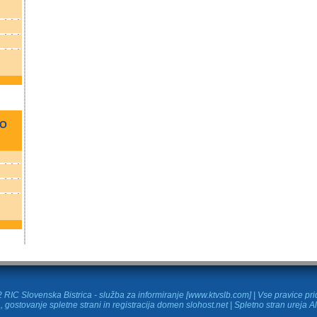
NO
RIC Slovenska Bistrica - služba za informiranje [www.ktvslb.com] | Vse pravice pr
, gostovanje spletne strani in
registracija domen
slohost.net | Spletno stran ureja A