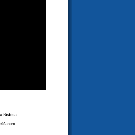
 Bistrica
omeščanom