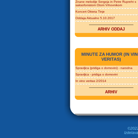
Znane melodije Sergeja in Petre Rupreht s
saksofonistom Otom Vrhovnikom
Koncert Okteta Tinje
Oddaja Aktualno 5.10.2017
------------------------------------
ARHIV ODDAJ
MINUTE ZA HUMOR (IN VI
VERITAS)
Spravljica (pridiga o domovini) - narodna
Spravljica - pridiga o domovini
In vino veritas 2/2014
------------------------------------
ARHIV
©2022 
Izdelava