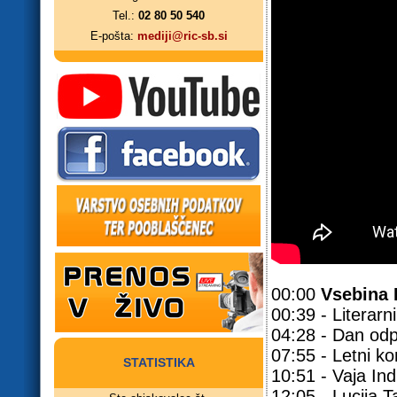
Tel.:
02 80 50 540
E-pošta:
mediji@ric-sb.si
00:00
Vsebina 
00:39 - Literar
04:28 - Dan odp
07:55 - Letni k
STATISTIKA
10:51 - Vaja In
12:05 - Lucija 