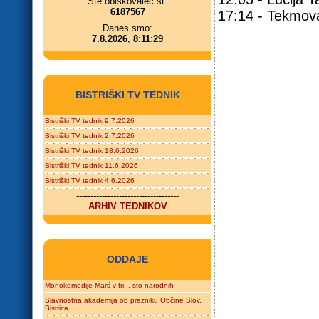
Ste obiskovalec št.
6187567
17:14 - Tekmova
Danes smo:
7.8.2026
,
8:11:29
BISTRIŠKI TV TEDNIK
Bistriški TV tednik 9.7.2026
Bistriški TV tednik 2.7.2026
Bistriški TV tednik 18.6.2026
Bistriški TV tednik 11.6.2026
Bistriški TV tednik 4.6.2026
------------------------------------
ARHIV TEDNIKOV
ODDAJE
Monokomedije Marš v tri... sto narodnih
Slavnostna akademija ob prazniku Občine Slov.
Bistrica