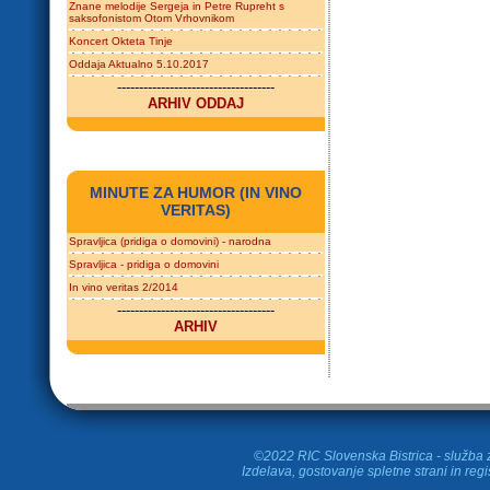
Znane melodije Sergeja in Petre Rupreht s
saksofonistom Otom Vrhovnikom
Koncert Okteta Tinje
Oddaja Aktualno 5.10.2017
------------------------------------
ARHIV ODDAJ
MINUTE ZA HUMOR (IN VINO
VERITAS)
Spravljica (pridiga o domovini) - narodna
Spravljica - pridiga o domovini
In vino veritas 2/2014
------------------------------------
ARHIV
©2022 RIC Slovenska Bistrica - služba z
Izdelava, gostovanje spletne strani in
regi