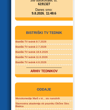
Ste obiskovalec št.
6191327
Danes smo:
9.8.2026
,
11:48:6
BISTRIŠKI TV TEDNIK
Bistriški TV tednik 9.7.2026
Bistriški TV tednik 2.7.2026
Bistriški TV tednik 18.6.2026
Bistriški TV tednik 11.6.2026
Bistriški TV tednik 4.6.2026
------------------------------------
ARHIV TEDNIKOV
ODDAJE
Monokomedije Marš v tri... sto narodnih
Slavnostna akademija ob prazniku Občine Slov.
Bistrica