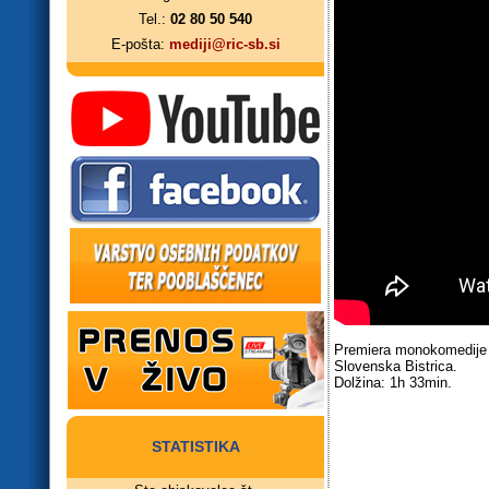
Tel.:
02 80 50 540
E-pošta:
mediji@ric-sb.si
Premiera monokomedije M
Slovenska Bistrica.
Dolžina: 1h 33min.
STATISTIKA