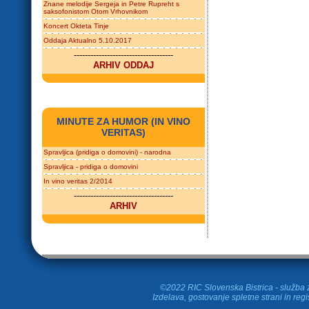
Znane melodije Sergeja in Petre Rupreht s
saksofonistom Otom Vrhovnikom
Koncert Okteta Tinje
Oddaja Aktualno 5.10.2017
------------------------------------
ARHIV ODDAJ
MINUTE ZA HUMOR (IN VINO
VERITAS)
Spravljica (pridiga o domovini) - narodna
Spravljica - pridiga o domovini
In vino veritas 2/2014
------------------------------------
ARHIV
©2022 RIC Slovenska Bistrica - služba z
Izdelava, gostovanje spletne strani in
regi