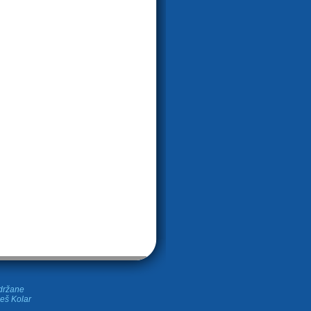
idržane
leš Kolar