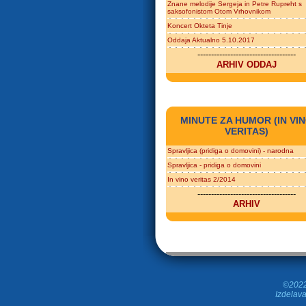
Znane melodije Sergeja in Petre Rupreht s
saksofonistom Otom Vrhovnikom
Koncert Okteta Tinje
Oddaja Aktualno 5.10.2017
------------------------------------
ARHIV ODDAJ
MINUTE ZA HUMOR (IN VI
VERITAS)
Spravljica (pridiga o domovini) - narodna
Spravljica - pridiga o domovini
In vino veritas 2/2014
------------------------------------
ARHIV
©2022 
Izdelava