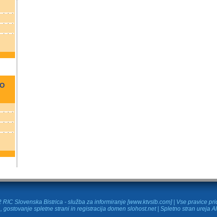
NO
RIC Slovenska Bistrica - služba za informiranje [www.ktvslb.com] | Vse pravice pr
, gostovanje spletne strani in
registracija domen
slohost.net | Spletno stran ureja A