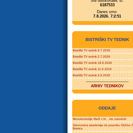
Ste obiskovalec št.
6187533
Danes smo:
7.8.2026
,
7:2:51
BISTRIŠKI TV TEDNIK
Bistriški TV tednik 9.7.2026
Bistriški TV tednik 2.7.2026
Bistriški TV tednik 18.6.2026
Bistriški TV tednik 11.6.2026
Bistriški TV tednik 4.6.2026
------------------------------------
ARHIV TEDNIKOV
ODDAJE
Monokomedije Marš v tri... sto narodnih
Slavnostna akademija ob prazniku Občine S
Bistrica