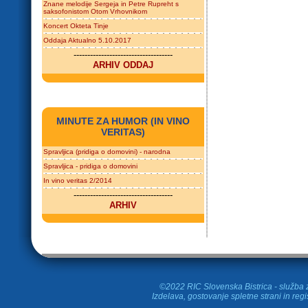
Znane melodije Sergeja in Petre Rupreht s
saksofonistom Otom Vrhovnikom
Koncert Okteta Tinje
Oddaja Aktualno 5.10.2017
------------------------------------
ARHIV ODDAJ
MINUTE ZA HUMOR (IN VINO
VERITAS)
Spravljica (pridiga o domovini) - narodna
Spravljica - pridiga o domovini
In vino veritas 2/2014
------------------------------------
ARHIV
©2022 RIC Slovenska Bistrica - služba z
Izdelava, gostovanje spletne strani in
regi