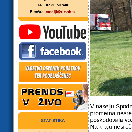
Tel.:
02 80 50 540
E-pošta:
mediji@ric-sb.si
V naselju Spodn
prometna nesreča
poškodovala vozn
STATISTIKA
Na kraju nesreče 