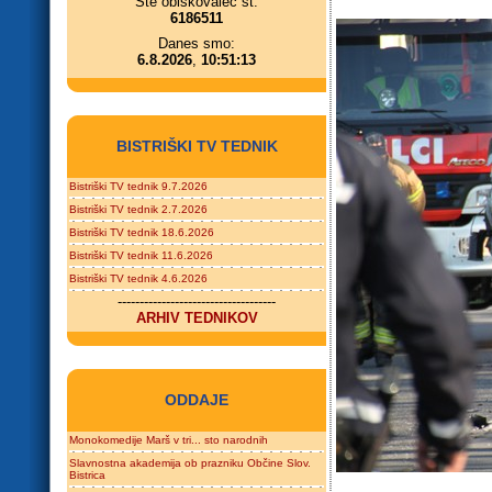
Ste obiskovalec št.
6186511
Danes smo:
6.8.2026
,
10:51:13
BISTRIŠKI TV TEDNIK
Bistriški TV tednik 9.7.2026
Bistriški TV tednik 2.7.2026
Bistriški TV tednik 18.6.2026
Bistriški TV tednik 11.6.2026
Bistriški TV tednik 4.6.2026
------------------------------------
ARHIV TEDNIKOV
ODDAJE
Monokomedije Marš v tri... sto narodnih
Slavnostna akademija ob prazniku Občine Slov.
Bistrica