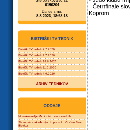
Ste obiskovalec št.
6190204
- Četrtfinale s
Danes smo:
Koprom
8.8.2026
,
18:58:18
BISTRIŠKI TV TEDNIK
Bistriški TV tednik 9.7.2026
Bistriški TV tednik 2.7.2026
Bistriški TV tednik 18.6.2026
Bistriški TV tednik 11.6.2026
Bistriški TV tednik 4.6.2026
------------------------------------
ARHIV TEDNIKOV
ODDAJE
Monokomedije Marš v tri... sto narodnih
Slavnostna akademija ob prazniku Občine Slov.
Bistrica