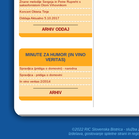
Znane melodije Sergeja in Petre Rupreht s
saksofonistom Otom Vrhovnikom
Koncert Okteta Tinje
Oddaja Aktualno 5.10.2017
------------------------------------
ARHIV ODDAJ
MINUTE ZA HUMOR (IN VINO
VERITAS)
Spravljica (pridiga o domovini) - narodna
Spravljica - pridiga o domovini
In vino veritas 2/2014
------------------------------------
ARHIV
©2022 RIC Slovenska Bistrica - služba z
Izdelava, gostovanje spletne strani in
regi