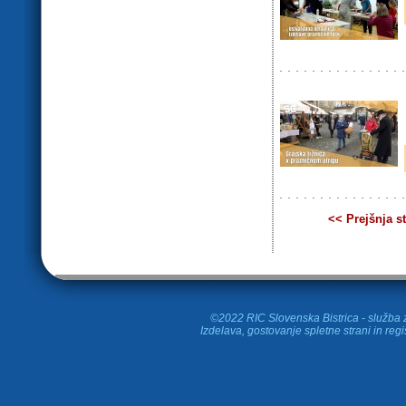
<< Prejšnja s
©2022 RIC Slovenska Bistrica - služba z
Izdelava, gostovanje spletne strani in
regi