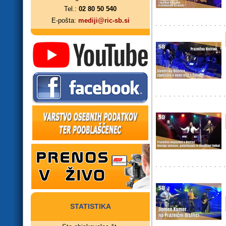
Tel.:
02 80 50 540
E-pošta:
mediji@ric-sb.si
STATISTIKA