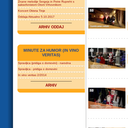
Znane melodije Sergeja in Petre Rupreht s
saksofonistom Otom Vrhovnikom
Koncert Okteta Tinje
Oddaja Aktualno 5.10.2017
------------------------------------
ARHIV ODDAJ
MINUTE ZA HUMOR (IN VINO
VERITAS)
Spravljica (pridiga o domovini) - narodna
Spravljica - pridiga o domovini
In vino veritas 2/2014
------------------------------------
ARHIV