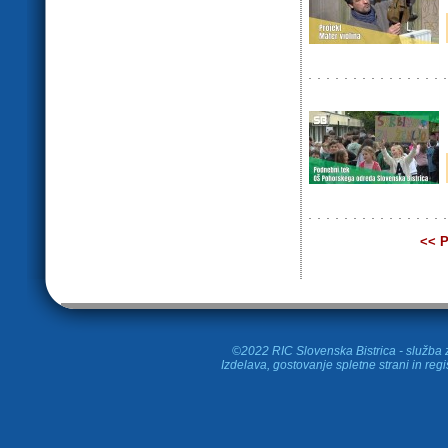
<< P
©2022 RIC Slovenska Bistrica - služba z
Izdelava, gostovanje spletne strani in
regi