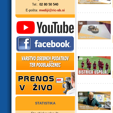
Tel.:
02 80 50 540
E-pošta:
mediji@ric-sb.si
STATISTIKA