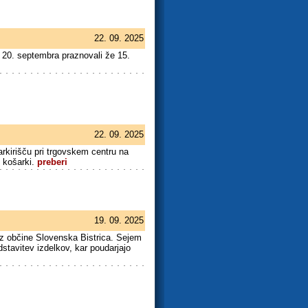
22. 09. 2025
 20. septembra praznovali že 15.
22. 09. 2025
rkirišču pri trgovskem centru na
i košarki.
preberi
19. 09. 2025
 iz občine Slovenska Bistrica. Sejem
dstavitev izdelkov, kar poudarjajo