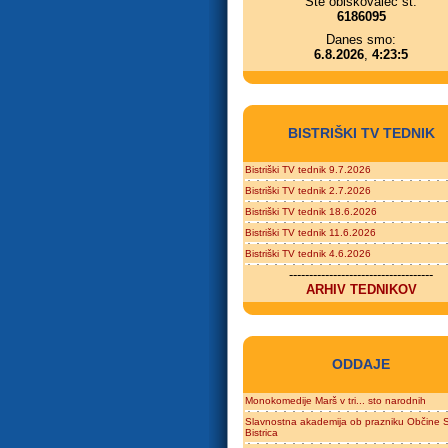
Ste obiskovalec št.
6186095
Danes smo:
6.8.2026
,
4:23:5
BISTRIŠKI TV TEDNIK
Bistriški TV tednik 9.7.2026
Bistriški TV tednik 2.7.2026
Bistriški TV tednik 18.6.2026
Bistriški TV tednik 11.6.2026
Bistriški TV tednik 4.6.2026
------------------------------------
ARHIV TEDNIKOV
ODDAJE
Monokomedije Marš v tri... sto narodnih
Slavnostna akademija ob prazniku Občine S
Bistrica