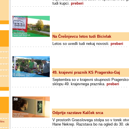
tudi kupci.
preberi
Na Črešnjevcu letos tudi Bicivlak
Letos so uvedli tudi nekaj novosti.
preberi
49. krajevni praznik KS Pragersko-Gaj
Septembra so v krajevni skupnosti Pragersko-Ga
sklopu 49. krajevnega praznika.
preberi
Odprtje razstave Kalček srca
V prostorih Grasslovega stolpa so v torek otvo
lov.
Hane Nekrep. Razstava bo na ogled do 30. o