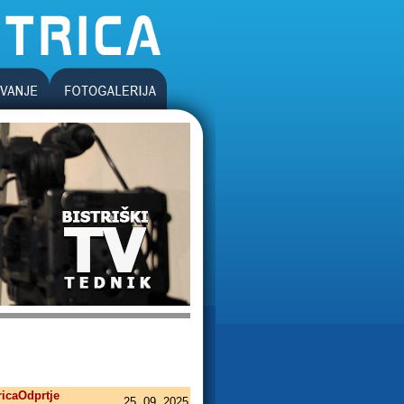
icaOdprtje
25. 09. 2025