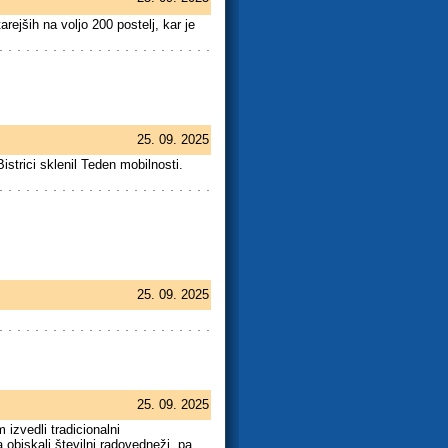
rejših na voljo 200 postelj, kar je
25. 09. 2025
strici sklenil Teden mobilnosti.
25. 09. 2025
25. 09. 2025
 izvedli tradicionalni
 obiskali številni radovedneži, pa