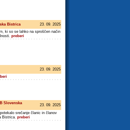
ska Bistrica
23. 09. 2025
m, ki so se lahko na sproščen način
lnosti.
preberi
23. 09. 2025
beri
OB Slovenska
23. 09. 2025
potekalo srečanje članic in članov
 Bistrica.
preberi