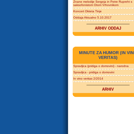
Znane melodije Sergeja in Petre Rupreht s
saksofonistom Otom Vrhovnikom
Koncert Okteta Tinje
Oddaja Aktualno 5.10.2017
------------------------------------
ARHIV ODDAJ
MINUTE ZA HUMOR (IN VI
VERITAS)
Spravljica (pridiga o domovini) - narodna
Spravljica - pridiga o domovini
In vino veritas 2/2014
------------------------------------
ARHIV