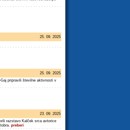
25. 09. 2025
25. 09. 2025
j pripravili številne aktivnosti v
23. 09. 2025
rili razstavo Kalček srca avtorice
ktobra.
preberi