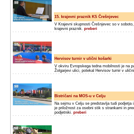
15. krajevni praznik KS Črešnjevec
V Krajevni skupnosti Črešnjevec so v soboto,
krajevni praznik.
preberi
Hervisov turnir v ulični košarki
V okviru Evropskega tedna mobilnosti je na pa
Žolgarjevi ulici, potekal Hervisov turnir v uličn
Bistričani na MOS-u v Celju
Na sejmu v Celju se predstavlja tudi podjetja
je priložnost za osebni stik s strankami in pre
podjetniki.
preberi