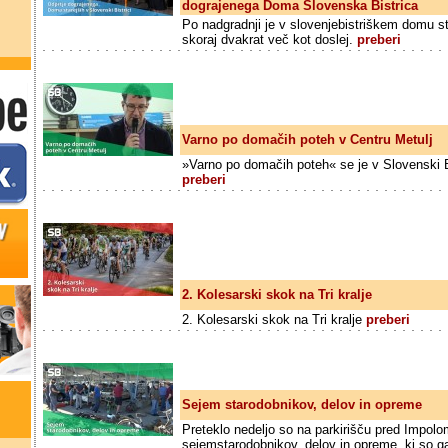
dograjenega Doma Slovenska Bistrica
Po nadgradnji je v slovenjebistriškem domu sta
skoraj dvakrat več kot doslej.
preberi
Varno po domačih poteh v Centru Metulj
»Varno po domačih poteh« se je v Slovenski Bi
preberi
2. Kolesarski skok na Tri kralje
2. Kolesarski skok na Tri kralje
preberi
Sejem starodobnikov, delov in opreme
Preteklo nedeljo so na parkirišču pred Impolom
sejemstarodobnikov, delov in opreme, ki so ga